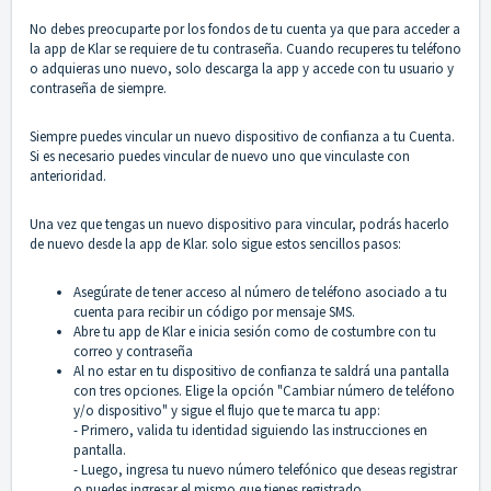
No debes preocuparte por los fondos de tu cuenta ya que para acceder a
la app de Klar se requiere de tu contraseña. Cuando recuperes tu teléfono
o adquieras uno nuevo, solo descarga la app y accede con tu usuario y
contraseña de siempre.
Siempre puedes vincular un nuevo dispositivo de confianza a tu Cuenta.
Si es necesario puedes vincular de nuevo uno que vinculaste con
anterioridad.
Una vez que tengas un nuevo dispositivo para vincular, podrás hacerlo
de nuevo desde la app de Klar. solo sigue estos sencillos pasos:
Asegúrate de tener acceso al número de teléfono asociado a tu
cuenta para recibir un código por mensaje SMS.
Abre tu app de Klar e inicia sesión como de costumbre con tu
correo y contraseña
Al no estar en tu dispositivo de confianza te saldrá una pantalla
con tres opciones. Elige la opción "Cambiar número de teléfono
y/o dispositivo" y sigue el flujo que te marca tu app:
- Primero, valida tu identidad siguiendo las instrucciones en
pantalla.
- Luego, ingresa tu nuevo número telefónico que deseas registrar
o puedes ingresar el mismo que tienes registrado.