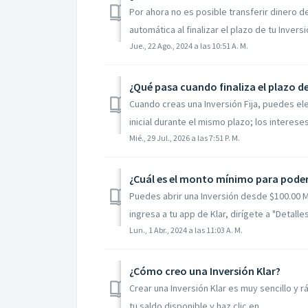
Por ahora no es posible transferir dinero d
automática al finalizar el plazo de tu Inversió
Jue., 22 Ago., 2024 a las 10:51 A. M.
¿Qué pasa cuando finaliza el plazo de
Cuando creas una Inversión Fija, puedes eleg
inicial durante el mismo plazo; los intereses
Mié., 29 Jul., 2026 a las 7:51 P. M.
¿Cuál es el monto mínimo para poder 
Puedes abrir una Inversión desde $100.00 M
ingresa a tu app de Klar, dirígete a "Detalle
Lun., 1 Abr., 2024 a las 11:03 A. M.
¿Cómo creo una Inversión Klar?
Crear una Inversión Klar es muy sencillo y rá
tu saldo disponible y haz clic en...