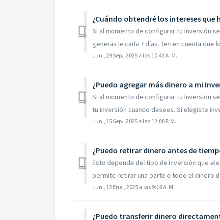
¿Cuándo obtendré los intereses que h
Si al momento de configurar tu Inversión se
generaste cada 7 días. Ten en cuenta que lo
Lun., 29 Sep., 2025 a las 10:43 A. M.
¿Puedo agregar más dinero a mi Inve
Si al momento de configurar tu Inversión s
tu inversión cuando desees. Si elegiste inver
Lun., 15 Sep., 2025 a las 12:00 P. M.
¿Puedo retirar dinero antes de tiemp
Esto depende del tipo de inversión que eleg
permite retirar una parte o todo el dinero de 
Lun., 13 Ene., 2025 a las 9:18 A. M.
¿Puedo transferir dinero directament